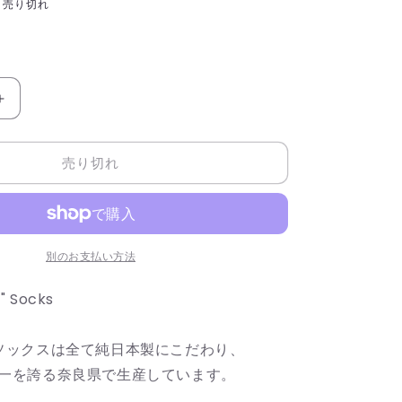
売り切れ
E
&quot;ROSE
-
black-
売り切れ
&quot;
Socks
チ
ン
ア
別のお支払い方法
ン
ド
" Socks
コ
ー
co.のソックスは全て純日本製にこだわり、
靴
一を誇る奈良県で生産しています。
下
ソ