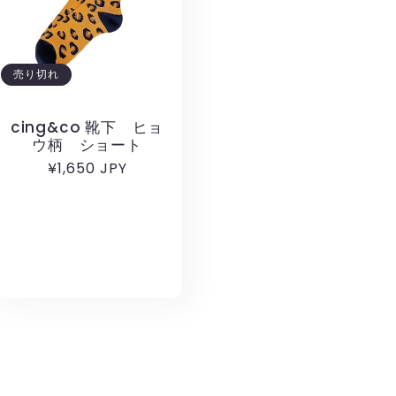
売り切れ
cing&co 靴下 ヒョ
ウ柄 ショート
通
¥1,650 JPY
常
価
格