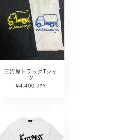
三河屋トラックTシャ
ツ
通
¥4,400 JPY
常
価
格