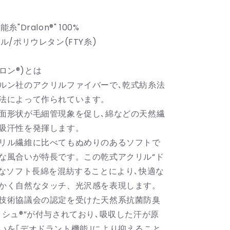
ッ
ク
"Dralon®︎" 100%
ス
ル/ポリウレタン(FTY糸)
co.
ching&amp;co.
の
数
ラロン®︎)とは
量
ルン社のアクリルファイバーで､乾式紡糸法
を
法によって作られています。
増
面形状が毛細管現象を促し､綿などの天然繊
や
吸汗性を発揮します。
す
リル繊維に比べてもぬめりのあるソフトで
な風合いが特長です。この乾式アクリル“ド
質なソフト長綿を混紡することにより､快適な
かく自然なタッチ、光沢感を表現します。
技術協議会の認定を受けた天然系抗菌防臭
ッシュ®”が付与されており､吸収した汗が原
いを｢デオドラント機能｣により抑えること