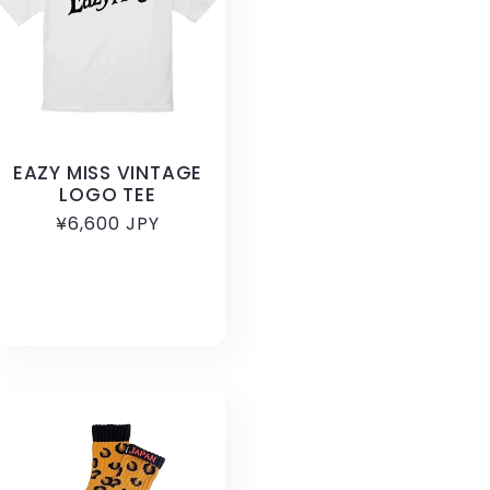
EAZY MISS VINTAGE
LOGO TEE
通
¥6,600 JPY
常
価
格