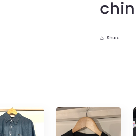
chi
Share