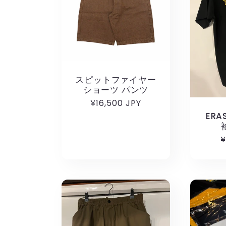
スピットファイヤー
ショーツ パンツ
通
¥16,500 JPY
常
ERA
価
¥
格