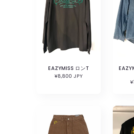
EAZYMISS ロンT
EAZ
通
¥8,800 JPY
¥
常
価
格