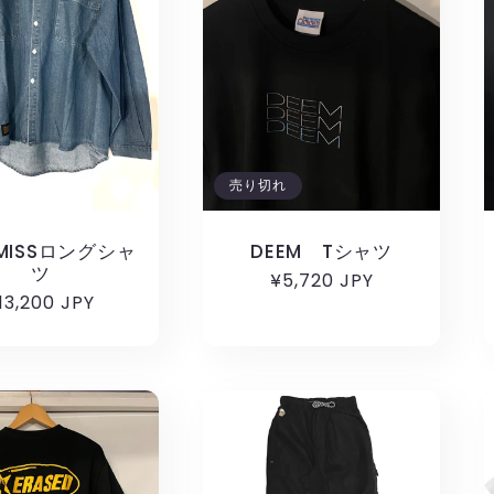
売り切れ
YMISSロングシャ
DEEM Tシャツ
ツ
通
¥5,720 JPY
通
13,200 JPY
常
常
価
価
格
格