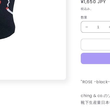
通
¥1,650 JPY
常
税込み。
価
数量
格
&quot;ROS
-
black-
&quot;
Socks
チ
ン
ア
ン
ド
"ROSE -black-
コ
ー
ching & 
靴
靴下生産量日本
下
ソ