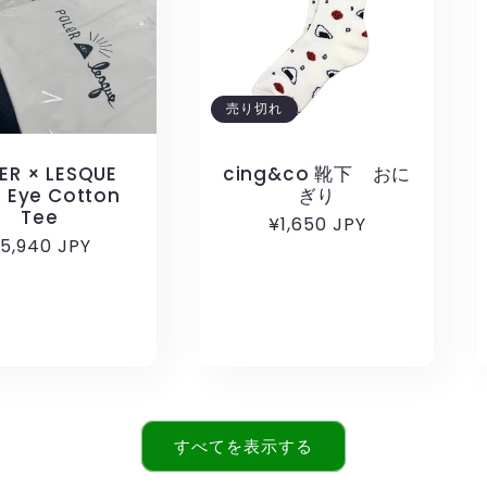
売り切れ
ER × LESQUE
cing&co 靴下 おに
l Eye Cotton
ぎり
Tee
通
¥1,650 JPY
通
5,940 JPY
常
常
価
価
格
格
すべてを表示する