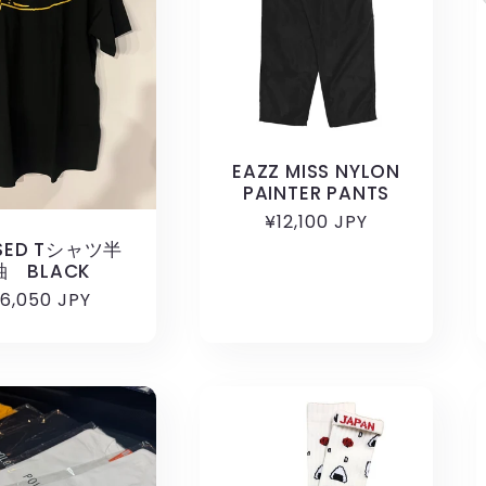
EAZZ MISS NYLON
PAINTER PANTS
通
¥12,100 JPY
常
SED Tシャツ半
袖 BLACK
価
通
6,050 JPY
格
常
価
格