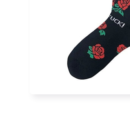
モ
ー
ダ
ル
で
メ
デ