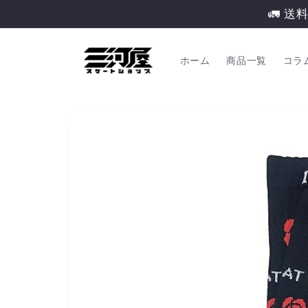
コンテ
🚛 送
ンツに
進む
ホーム
商品一覧
コラ
商品情
報にス
キップ