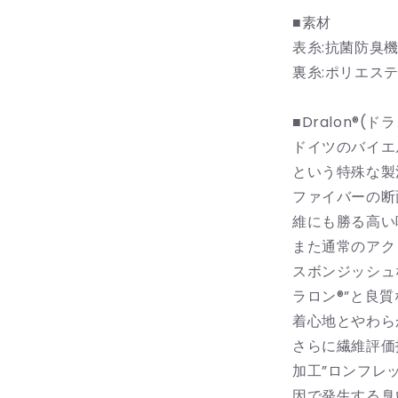
ッ
■素材
ク
表糸:抗菌防臭機能糸
ス
裏糸:ポリエステ
ching&amp;
の
数
■Dralon®︎(ド
量
ドイツのバイエ
を
という特殊な製
減
ファイバーの断
ら
維にも勝る高い
す
また通常のアク
スボンジッシュ
ラロン®”と良
着心地とやわら
さらに繊維評価
加工”ロンフレ
因で発生する臭