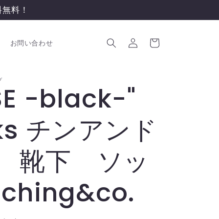
送料無料！
ロ
カ
グ
ー
お問い合わせ
イ
ト
ン
゚
E -black-"
cks チンアンド
 靴下 ソッ
ching&co.