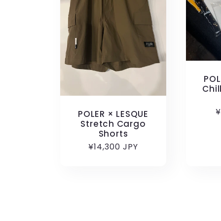
POL
Chil
¥
POLER × LESQUE
Stretch Cargo
Shorts
通
¥14,300 JPY
常
価
格