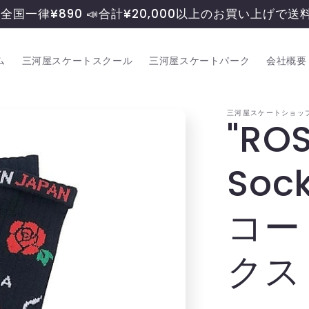
料全国一律¥890 📣合計¥20,000以上のお買い上げで
ム
三河屋スケートスクール
三河屋スケートパーク
会社概要
三河屋スケートショッフ
"ROS
So
コー
クス 