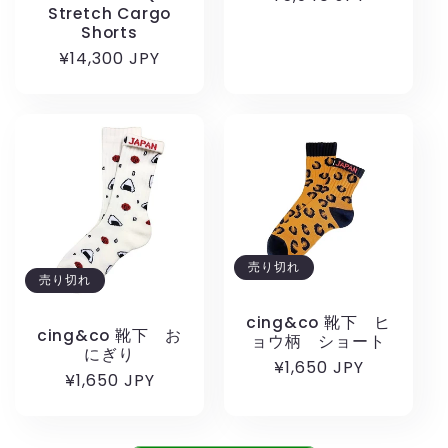
Stretch Cargo
常
Shorts
価
通
¥14,300 JPY
格
常
価
格
売り切れ
売り切れ
cing&co 靴下 ヒ
cing&co 靴下 お
ョウ柄 ショート
にぎり
通
¥1,650 JPY
通
¥1,650 JPY
常
常
価
価
格