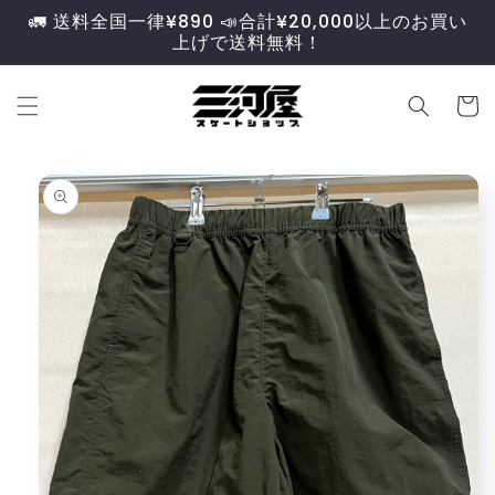
コンテ
🚛 送料全国一律¥890 📣合計¥20,000以上のお買い
ンツに
上げで送料無料！
進む
カ
ー
ト
商品情
報にス
キップ