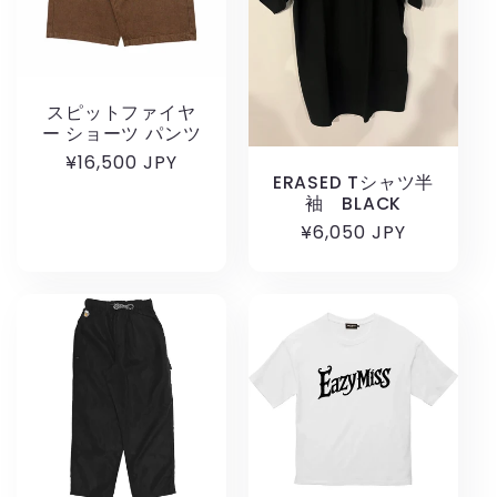
スピットファイヤ
ー ショーツ パンツ
通
¥16,500 JPY
ERASED Tシャツ半
常
袖 BLACK
価
通
¥6,050 JPY
格
常
価
格