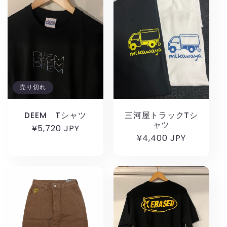
売り切れ
DEEM Tシャツ
三河屋トラックTシ
ャツ
通
¥5,720 JPY
通
¥4,400 JPY
常
常
価
価
格
格