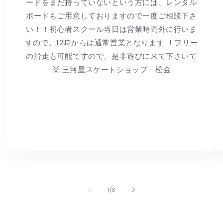
ードをまだ持っていないという方には、レンタル
ボードもご用意しておりますので一度ご相談下さ
い！！初心者スクール当日は営業時間外に行いま
すので、12時からは通常営業となります ！フリー
の滑走も可能ですので、是非遊びに来て下さいて
🙌 三河屋スケートショップ 松金
の
1
/
3