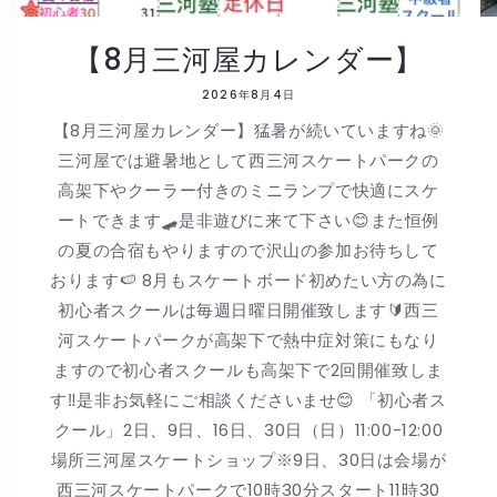
【8月三河屋カレンダー】
2026年8月4日
【8月三河屋カレンダー】猛暑が続いていますね🌞
三河屋では避暑地として西三河スケートパークの
高架下やクーラー付きのミニランプで快適にスケ
ートできます🛹是非遊びに来て下さい😊また恒例
の夏の合宿もやりますので沢山の参加お待ちして
おります🍉 8月もスケートボード初めたい方の為に
初心者スクールは毎週日曜日開催致します🔰西三
河スケートパークが高架下で熱中症対策にもなり
ますので初心者スクールも高架下で2回開催致しま
す‼️是非お気軽にご相談くださいませ😊 「初心者ス
クール」2日、9日、16日、30日（日）11:00-12:00
場所三河屋スケートショップ※9日、30日は会場が
西三河スケートパークで10時30分スタート11時30