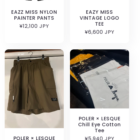
EAZZ MISS NYLON
EAZY MISS
PAINTER PANTS
VINTAGE LOGO
TEE
通
¥12,100 JPY
通
¥6,600 JPY
常
常
価
価
格
格
POLER × LESQUE
Chill Eye Cotton
Tee
POLER × LESQUE
通
¥5,940 JPY