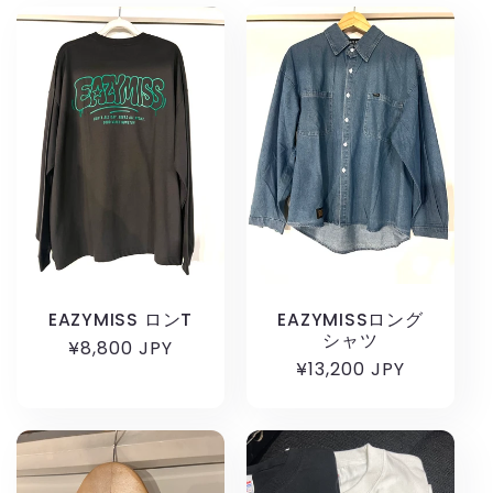
EAZYMISS ロンT
EAZYMISSロング
シャツ
通
¥8,800 JPY
通
¥13,200 JPY
常
常
価
価
格
格