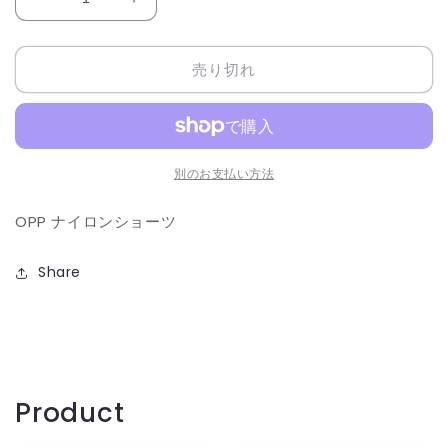
OPP
OPP
ナ
ナ
イ
イ
売り切れ
ロ
ロ
ン
ン
シ
シ
ョ
ョ
ー
ー
別のお支払い方法
ツ
ツ
OPP ナイロンショーツ
の
の
数
数
量
量
Share
を
を
減
増
ら
や
す
す
Product