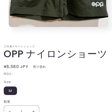
モ
ー
ダ
ル
三河屋スケートショップ
で
OPP ナイロンショーツ
メ
デ
ィ
ア
通
¥8,580 JPY
売り切れ
(1)
常
を
税込み。
価
開
Size
く
格
M
数量