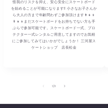
怪我のリスクを抑え、安心安全にスケートボード
を始めることが可能になります‼︎ 小さなお子さんか
ら大人の方まで年齢問わずご参加頂けます👩👧👦
👨👧👦まだスケートボードをお持ちでない方も手
ぶらで参加可能です。スケートボード一式、プロ
テクター一式レンタルご用意してますのでお気軽
にご参加してみてはいかがでしょうか！ 三河屋ス
ケートショップ 店長松金
の
1
/
3