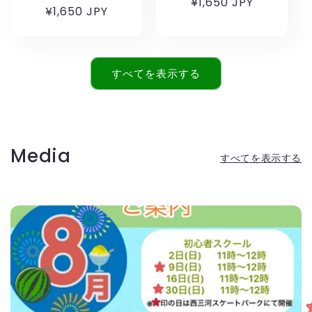
通
¥1,650 JPY
通
¥1,650 JPY
常
常
価
価
格
格
すべてを表示する
Media
すべてを表示する