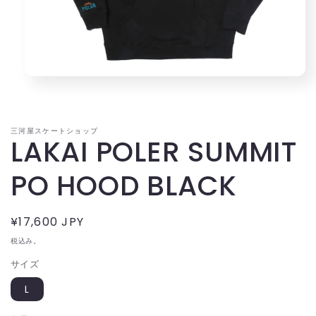
モ
ー
ダ
ル
三河屋スケートショップ
で
LAKAI POLER SUMMIT
メ
デ
ィ
PO HOOD BLACK
ア
(1)
を
通
¥17,600 JPY
開
く
常
税込み。
価
サイズ
格
L