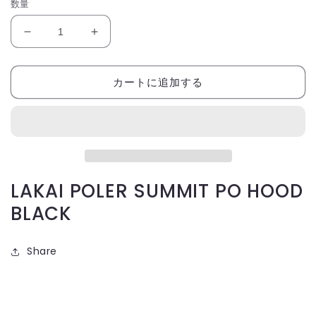
数量
LAKAI
LAKAI
POLER
POLER
SUMMIT
SUMMIT
カートに追加する
PO
PO
HOOD
HOOD
BLACK
BLACK
の
の
数
数
量
量
を
を
LAKAI POLER SUMMIT PO HOOD
減
増
BLACK
ら
や
す
す
Share