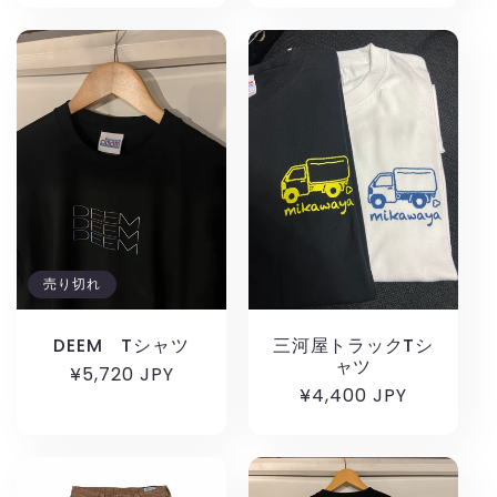
価
価
格
格
売り切れ
DEEM Tシャツ
三河屋トラックTシ
ャツ
通
¥5,720 JPY
通
¥4,400 JPY
常
常
価
価
格
格