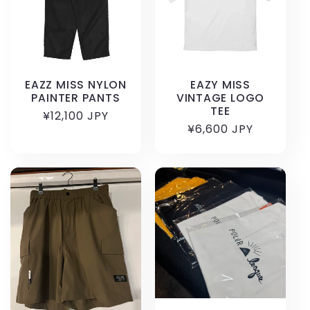
EAZZ MISS NYLON
EAZY MISS
PAINTER PANTS
VINTAGE LOGO
TEE
通
¥12,100 JPY
通
¥6,600 JPY
常
常
価
価
格
格