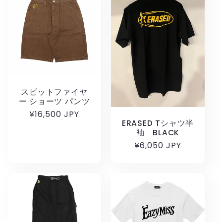
スピットファイヤ
ー ショーツ パンツ
通
¥16,500 JPY
ERASED Tシャツ半
常
袖 BLACK
価
通
¥6,050 JPY
格
常
価
格