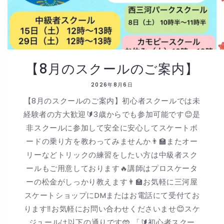
【8月のスクールのご案内】
2026年8月6日
【8月のスクールのご案内】初心者スクールでは未
経験者の方大歓迎🔰3歳からでも参加可能です😊是
非スクールに参加して安全に安心してスケートボ
ードの乗り方を教わってみませんか👨🏫またオー
リーなどトリックの練習をしたい方は中級者スク
ールもご用意しております🔥講師はプロスケータ
ーの松金がしっかり教えます👨🏫お気軽に三河屋
スケートショップにDMまたはお電話にて受付てお
ります‼️お気軽にお問い合わせくださいませ😊スケ
ジュールは以下の通りです🤲 「🔰初心者スクー