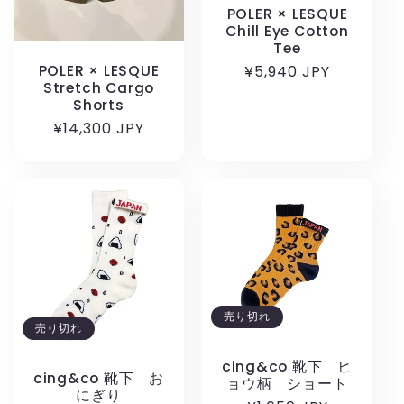
POLER × LESQUE
Chill Eye Cotton
Tee
POLER × LESQUE
通
¥5,940 JPY
Stretch Cargo
常
Shorts
価
通
¥14,300 JPY
格
常
価
格
売り切れ
売り切れ
cing&co 靴下 ヒ
cing&co 靴下 お
ョウ柄 ショート
にぎり