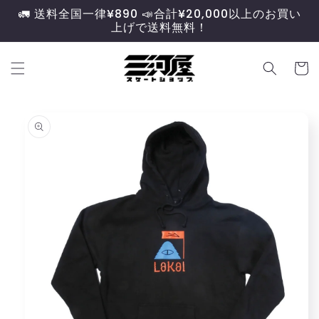
コンテ
🚛 送料全国一律¥890 📣合計¥20,000以上のお買い
ンツに
上げで送料無料！
進む
カ
ー
ト
商品情
報にス
キップ