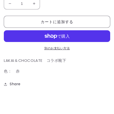
LAKAI
LAKAI
＆
＆
CHOCOLATE
CHOCOLATE
カートに追加する
コ
コ
ラ
ラ
ボ
ボ
靴
靴
下
下
別のお支払い方法
の
の
数
数
LAKAI＆CHOCOLATE コラボ靴下
量
量
色： 赤
を
を
減
増
ら
Share
や
す
す