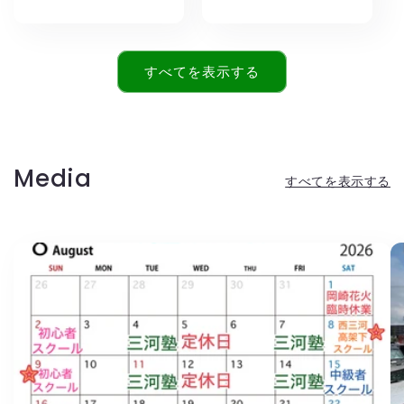
常
常
価
価
格
格
すべてを表示する
Media
すべてを表示する