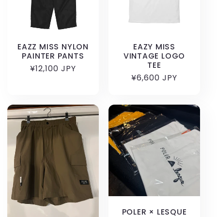
EAZZ MISS NYLON
EAZY MISS
PAINTER PANTS
VINTAGE LOGO
TEE
通
¥12,100 JPY
通
¥6,600 JPY
常
常
価
価
格
格
POLER × LESQUE