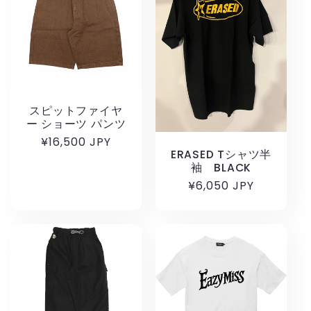
スピットファイヤ
ー ショーツ パンツ
通
¥16,500 JPY
ERASED Tシャツ半
常
袖 BLACK
価
通
¥6,050 JPY
格
常
価
格