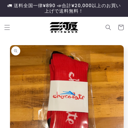
コンテ
🚛 送料全国一律¥890 📣合計¥20,000以上のお買い
ンツに
上げで送料無料！
進む
カ
ー
ト
商品情
報にス
キップ