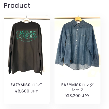
Product
EAZYMISS ロンT
EAZYMISSロング
シャツ
通
¥8,800 JPY
通
¥13,200 JPY
常
常
価
価
格