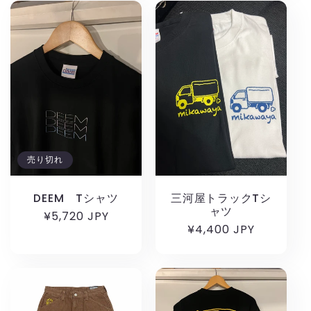
格
売り切れ
DEEM Tシャツ
三河屋トラックTシ
ャツ
通
¥5,720 JPY
通
¥4,400 JPY
常
常
価
価
格
格