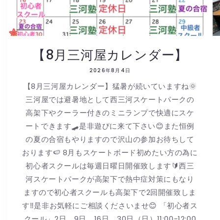
【8月三河屋カレンダー】
2026年8月4日
【8月三河屋カレンダー】猛暑が続いていますね🌞
三河屋では避暑地として西三河スケートパークの
高架下やクーラー付きのミニランプで快適にスケ
ートできます🛹是非遊びに来て下さい😊また恒例
の夏の合宿もやりますので沢山の参加お待ちして
おります🍉 8月もスケートボード初めたい方の為に
初心者スクールは毎週日曜日開催致します🔰西三
河スケートパークが高架下で熱中症対策にもなり
ますので初心者スクールも高架下で2回開催致しま
す‼️是非お気軽にご相談くださいませ😊 「初心者ス
クール」2日、9日、16日、30日（日）11:00-12:00