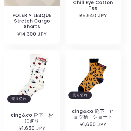
Chill Eye Cotton
Tee
POLER × LESQUE
通
¥5,940 JPY
Stretch Cargo
常
Shorts
価
通
¥14,300 JPY
格
常
価
格
売り切れ
売り切れ
cing&co 靴下 ヒ
cing&co 靴下 お
ョウ柄 ショート
にぎり
通
¥1,650 JPY
通
¥1,650 JPY