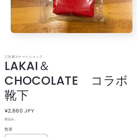
モ
ー
ダ
ル
三河屋スケートショップ
で
LAKAI＆
メ
デ
ィ
CHOCOLATE コラボ
ア
(1)
靴下
を
開
く
通
¥2,860 JPY
常
税込み。
価
数量
格