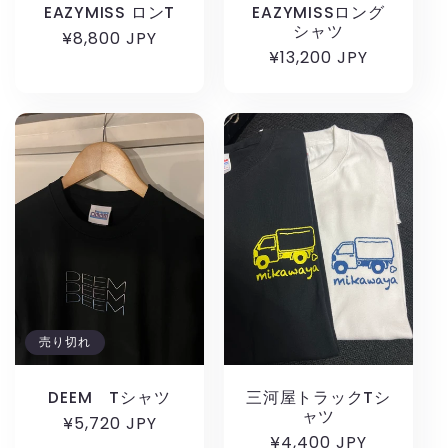
EAZYMISS ロンT
EAZYMISSロング
シャツ
通
¥8,800 JPY
通
¥13,200 JPY
常
常
価
価
格
格
売り切れ
DEEM Tシャツ
三河屋トラックTシ
ャツ
通
¥5,720 JPY
通
¥4,400 JPY
常