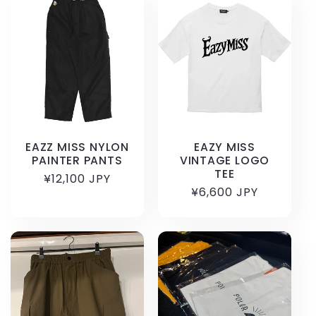
格
EAZZ MISS NYLON
EAZY MISS
PAINTER PANTS
VINTAGE LOGO
TEE
通
¥12,100 JPY
通
¥6,600 JPY
常
常
価
価
格
格