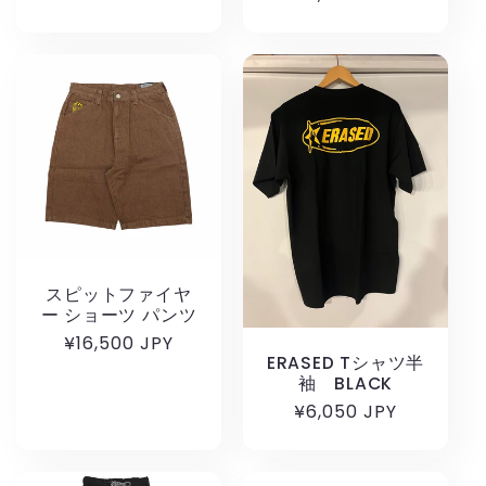
常
価
価
格
格
スピットファイヤ
ー ショーツ パンツ
通
¥16,500 JPY
ERASED Tシャツ半
常
袖 BLACK
価
通
¥6,050 JPY
格
常
価