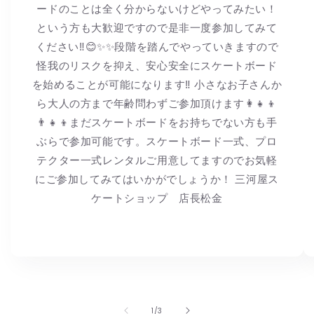
ードのことは全く分からないけどやってみたい！
という方も大歓迎ですので是非一度参加してみて
ください‼︎😊✨✨段階を踏んでやっていきますので
怪我のリスクを抑え、安心安全にスケートボード
を始めることが可能になります‼︎ 小さなお子さんか
ら大人の方まで年齢問わずご参加頂けます👩👧👦
👨👧👦まだスケートボードをお持ちでない方も手
ぶらで参加可能です。スケートボード一式、プロ
テクター一式レンタルご用意してますのでお気軽
にご参加してみてはいかがでしょうか！ 三河屋ス
ケートショップ 店長松金
の
1
/
3