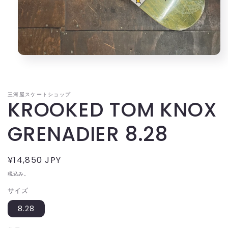
モ
ー
ダ
ル
三河屋スケートショップ
で
KROOKED TOM KNOX
メ
デ
ィ
GRENADIER 8.28
ア
(1)
を
通
¥14,850 JPY
開
く
常
税込み。
価
サイズ
格
8.28