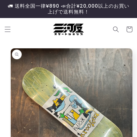
コンテ
🚛 送料全国一律¥890 📣合計¥20,000以上のお買い
ンツに
上げで送料無料！
進む
カ
ー
ト
商品情
報にス
キップ