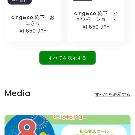
売り切れ
cing&co 靴下 ヒ
cing&co 靴下 お
ョウ柄 ショート
にぎり
通
¥1,650 JPY
通
¥1,650 JPY
常
常
価
価
格
格
すべてを表示する
Media
すべてを表示する