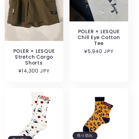
POLER × LESQUE
Chill Eye Cotton
Tee
POLER × LESQUE
通
¥5,940 JPY
Stretch Cargo
常
Shorts
価
通
¥14,300 JPY
格
常
価
格
売り切れ