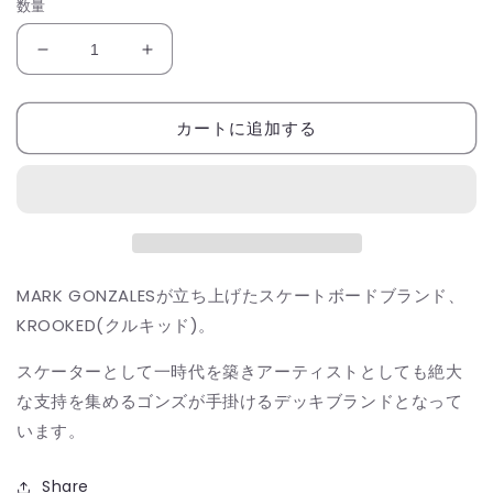
数量
KROOKED
KROOKED
TOM
TOM
KNOX
KNOX
カートに追加する
GRENADIER
GRENADIER
8.28
8.28
の
の
数
数
量
量
を
を
減
増
MARK GONZALESが立ち上げたスケートボードブランド、
ら
や
KROOKED(クルキッド)。
す
す
スケーターとして一時代を築きアーティストとしても絶大
な支持を集めるゴンズが手掛けるデッキブランドとなって
います。
Share