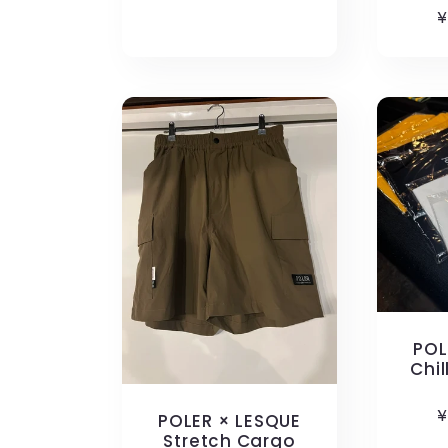
¥
格
POL
Chil
¥
POLER × LESQUE
Stretch Cargo