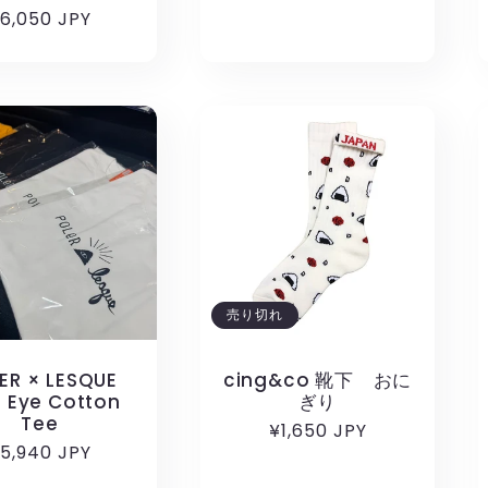
通
6,050 JPY
格
常
価
格
売り切れ
ER × LESQUE
cing&co 靴下 おに
l Eye Cotton
ぎり
Tee
通
¥1,650 JPY
通
5,940 JPY
常
常
価