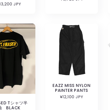
通
13,200 JPY
常
常
価
価
格
格
EAZZ MISS NYLON
PAINTER PANTS
通
¥12,100 JPY
常
SED Tシャツ半
袖 BLACK
価