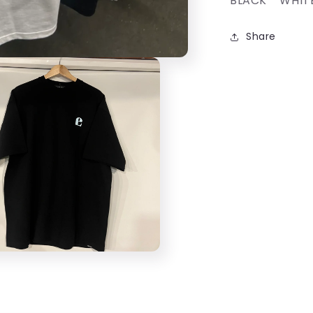
BLACK WHIT
量
を
Share
減
ら
す