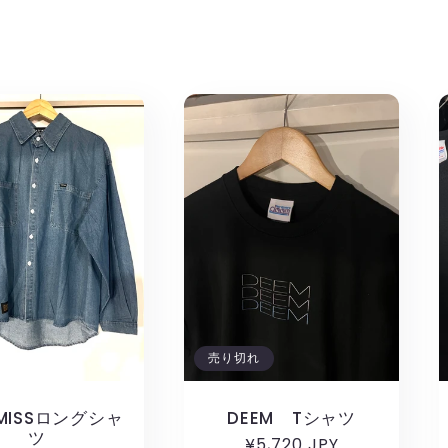
売り切れ
YMISSロングシャ
DEEM Tシャツ
ツ
通
¥5,720 JPY