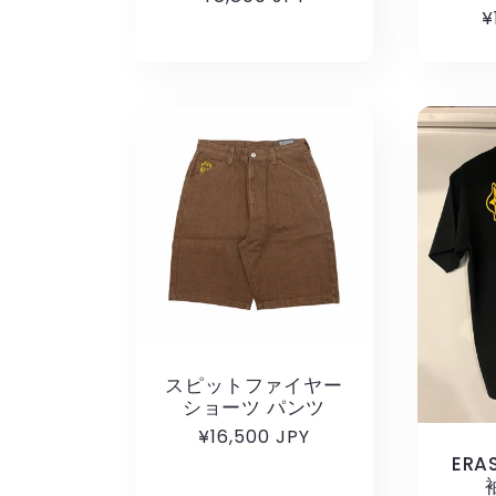
¥
常
価
格
スピットファイヤー
ショーツ パンツ
通
¥16,500 JPY
常
ERA
価