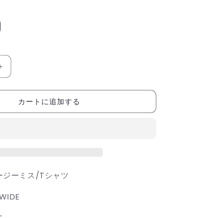
EAZY
MISS/
イ
カートに追加する
ー
ジ
ー
ミ
ス/T
シ
ャ
/イージーミス/Tシャツ
ツ
WIDE
の
数