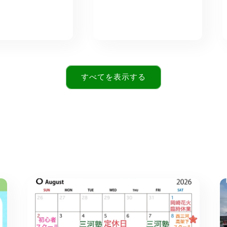
価
格
格
すべてを表示する