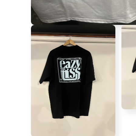
モ
ー
ダ
ル
で
メ
デ
ィ
ア
(1)
を
開
く
モ
ー
ダ
ル
で