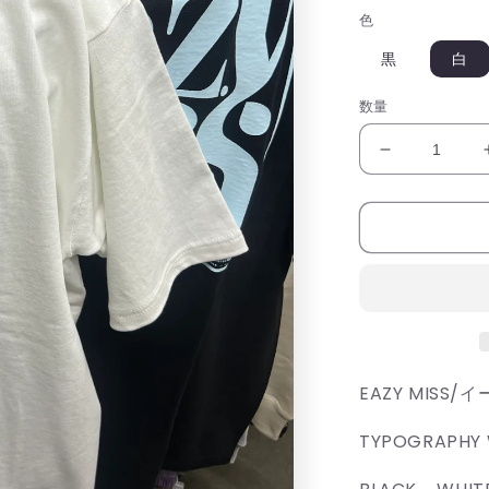
色
黒
白
数量
EAZY
MISS/
イ
ー
ジ
ー
ミ
ス/T
シ
ャ
EAZY MISS
ツ
TYPOGRAPHY 
の
数