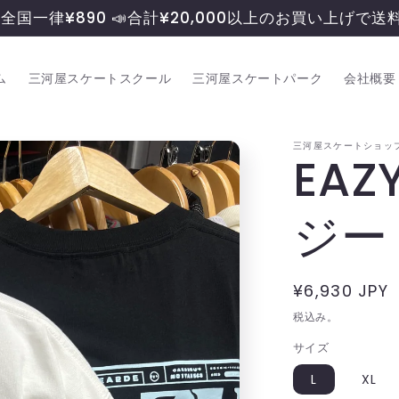
料全国一律¥890 📣合計¥20,000以上のお買い上げで
ム
三河屋スケートスクール
三河屋スケートパーク
会社概要
三河屋スケートショッフ
EAZ
ジー
通
¥6,930 JPY
常
税込み。
価
サイズ
格
L
XL