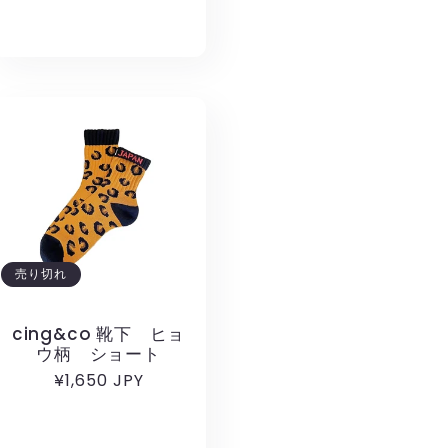
格
売り切れ
cing&co 靴下 ヒョ
ウ柄 ショート
通
¥1,650 JPY
常
価