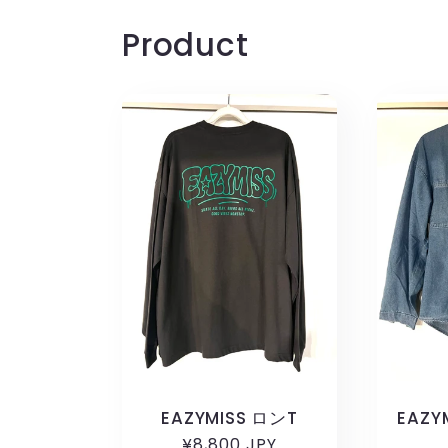
(4)
(5)
を
を
Product
開
開
く
く
EAZYMISS ロンT
EAZ
通
¥8,800 JPY