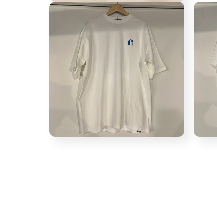
メ
モ
デ
ー
ィ
ダ
ア
ル
(3)
で
を
メ
開
デ
く
ィ
ア
(2)
を
開
く
モ
モ
ー
ー
ダ
ダ
ル
ル
で
で
メ
メ
デ
デ
ィ
ィ
ア
ア