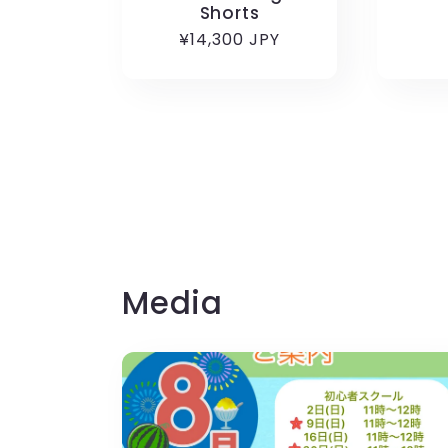
Shorts
通
¥14,300 JPY
常
価
格
Media