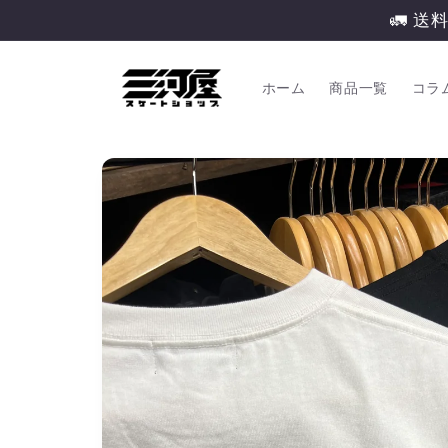
コンテ
🚛 送
ンツに
進む
ホーム
商品一覧
コラ
商品情
報にス
キップ