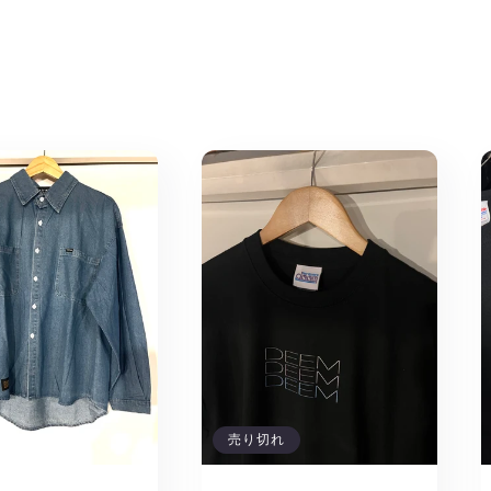
ル
の
数
量
を
減
ら
す
売り切れ