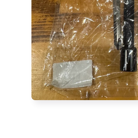
モ
ー
ダ
ル
で
メ
デ