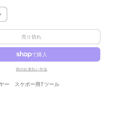
ス
ピ
ッ
売り切れ
ト
フ
ァ
イ
別のお支払い方法
ヤ
ー
ヤー スケボー用Tツール
ス
ケ
ボ
ー
用
T
ツ
ー