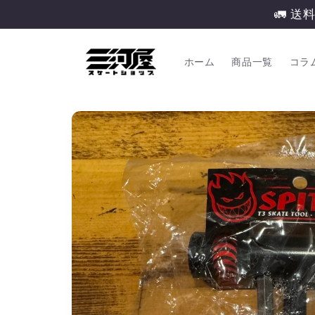
コンテ
🚛 送
ンツに
進む
ホーム
商品一覧
コラ
商品情
報にス
キップ