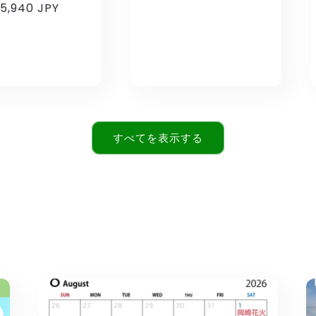
通
5,940 JPY
常
常
価
価
格
格
すべてを表示する