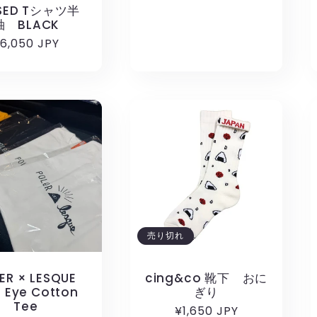
常
SED Tシャツ半
袖 BLACK
価
通
6,050 JPY
格
常
価
格
売り切れ
ER × LESQUE
cing&co 靴下 おに
l Eye Cotton
ぎり
Tee
通
¥1,650 JPY