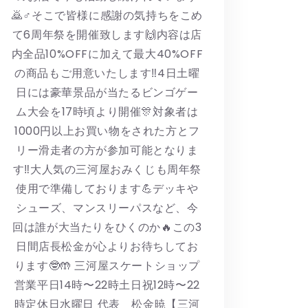
🙇♂️そこで皆様に感謝の気持ちをこめ
て6周年祭を開催致します🙌内容は店
内全品10%OFFに加えて最大40%OFF
の商品もご用意いたします‼️4日土曜
日には豪華景品が当たるビンゴゲー
ム大会を17時頃より開催🎊対象者は
1000円以上お買い物をされた方とフ
リー滑走者の方が参加可能となりま
す‼️大人気の三河屋おみくじも周年祭
使用で準備しております💪デッキや
シューズ、マンスリーパスなど、今
回は誰が大当たりをひくのか🔥この3
日間店長松金が心よりお待ちしてお
ります🤓🤲 三河屋スケートショップ
営業平日14時〜22時土日祝12時〜22
時定休日水曜日 代表 松金暁【三河