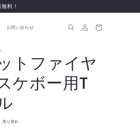
送料無料！
ロ
カ
グ
ー
お問い合わせ
イ
ト
ン
プ
ットファイヤ
スケボー用T
ル
売り切れ