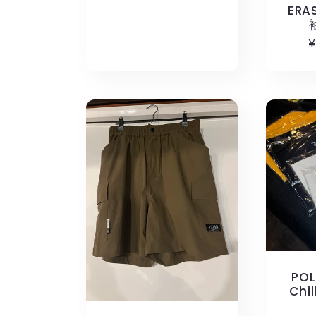
常
ERA
価
¥
格
POL
Chil