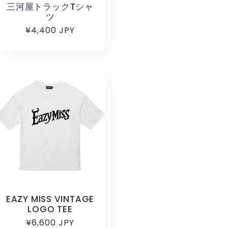
三河屋トラックTシャ
ツ
通
¥4,400 JPY
常
価
格
EAZY MISS VINTAGE
LOGO TEE
通
¥6,600 JPY