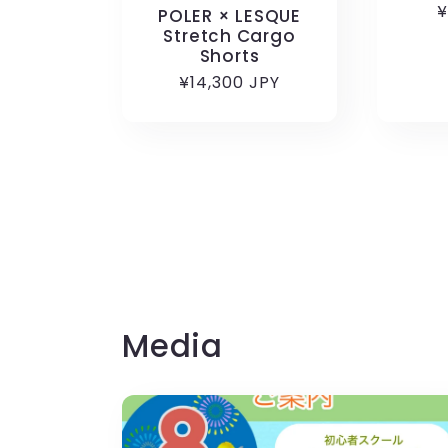
¥
POLER × LESQUE
Stretch Cargo
Shorts
通
¥14,300 JPY
常
価
格
Media