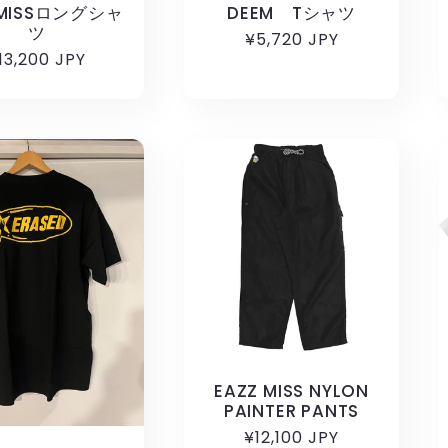
YMISSロングシャ
DEEM Tシャツ
ツ
通
¥5,720 JPY
通
13,200 JPY
常
常
価
価
格
格
EAZZ MISS NYLON
PAINTER PANTS
通
¥12,100 JPY