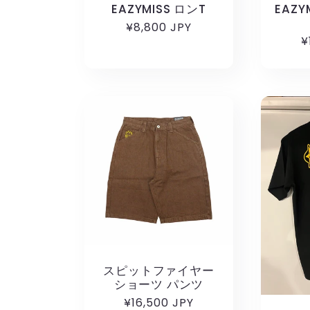
EAZYMISS ロンT
EAZ
通
¥8,800 JPY
¥
常
価
格
スピットファイヤー
ショーツ パンツ
通
¥16,500 JPY