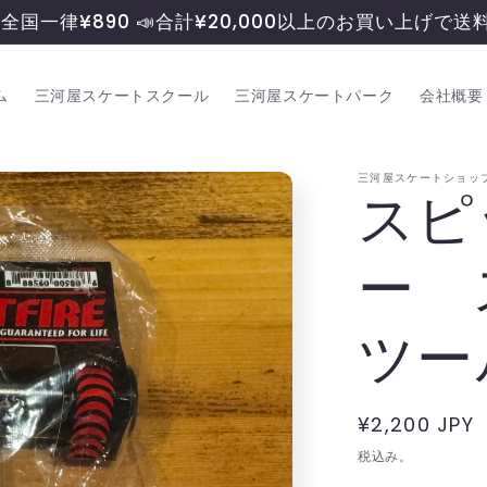
料全国一律¥890 📣合計¥20,000以上のお買い上げで
ム
三河屋スケートスクール
三河屋スケートパーク
会社概要
三河屋スケートショッ
スピ
ー 
ツー
通
¥2,200 JPY
常
税込み。
価