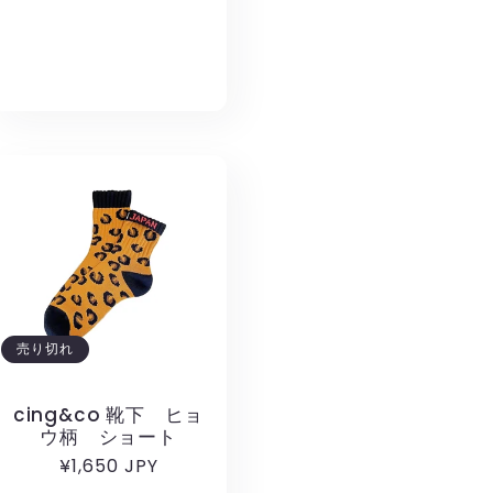
常
価
格
売り切れ
cing&co 靴下 ヒョ
ウ柄 ショート
通
¥1,650 JPY
常