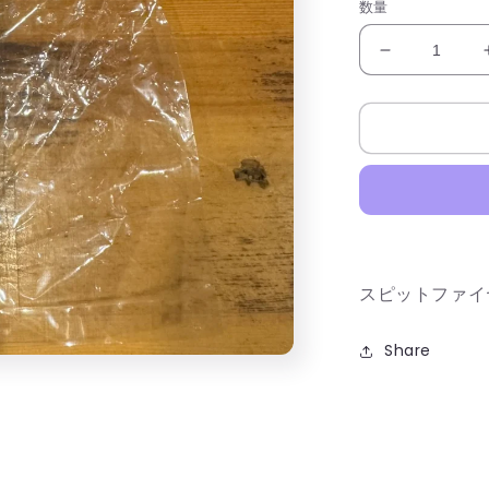
数量
格
ス
ピ
ッ
ト
フ
ァ
イ
ヤ
ー
スピットファイ
ス
ケ
ボ
Share
ー
用
T
ツ
ー