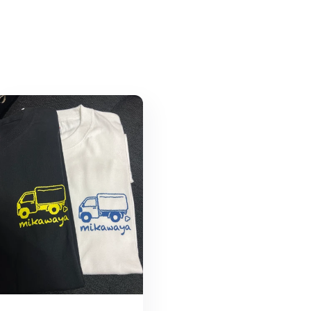
ル
の
数
量
を
増
や
す