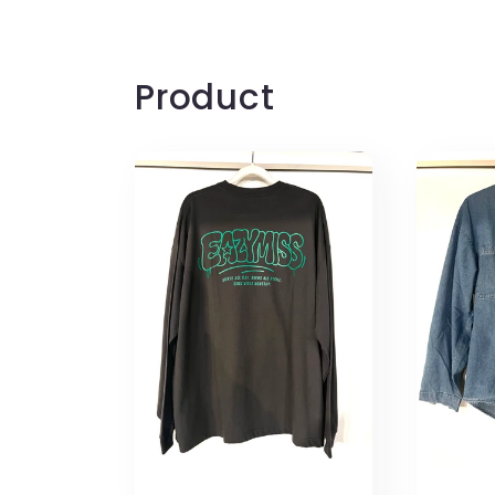
ィ
ア
(1)
を
Product
開
く