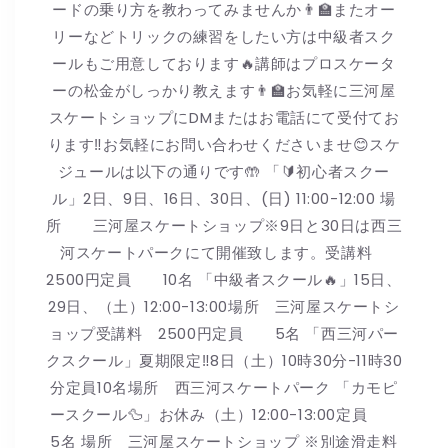
ードの乗り方を教わってみませんか👨🏫またオー
リーなどトリックの練習をしたい方は中級者スク
ールもご用意しております🔥講師はプロスケータ
ーの松金がしっかり教えます👨🏫お気軽に三河屋
スケートショップにDMまたはお電話にて受付てお
ります‼️お気軽にお問い合わせくださいませ😊スケ
ジュールは以下の通りです🤲 「🔰初心者スクー
ル」2日、9日、16日、30日、(日) 11:00-12:00 場
所 三河屋スケートショップ※9日と30日は西三
河スケートパークにて開催致します。受講料
2500円定員 10名 「中級者スクール🔥」15日、
29日、（土）12:00-13:00場所 三河屋スケートシ
ョップ受講料 2500円定員 5名 「西三河パー
クスクール」夏期限定‼️8日（土）10時30分-11時30
分定員10名場所 西三河スケートパーク 「カモピ
ースクール🦆」お休み（土）12:00-13:00定員
5名 場所 三河屋スケートショップ ※別途滑走料