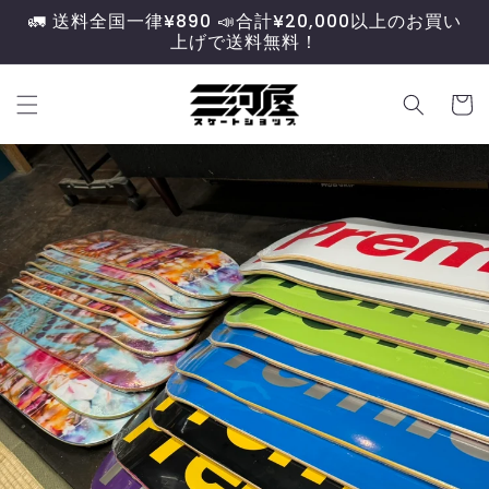
コンテ
🚛 送料全国一律¥890 📣合計¥20,000以上のお買い
ンツに
上げで送料無料！
進む
カ
ー
ト