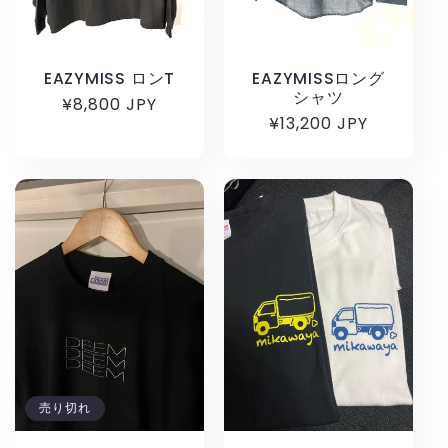
EAZYMISS ロンT
EAZYMISSロング
シャツ
通
¥8,800 JPY
通
¥13,200 JPY
常
常
価
価
格
格
売り切れ