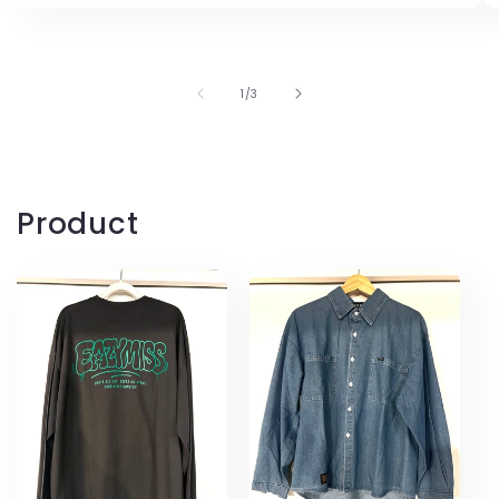
の
1
/
3
Product