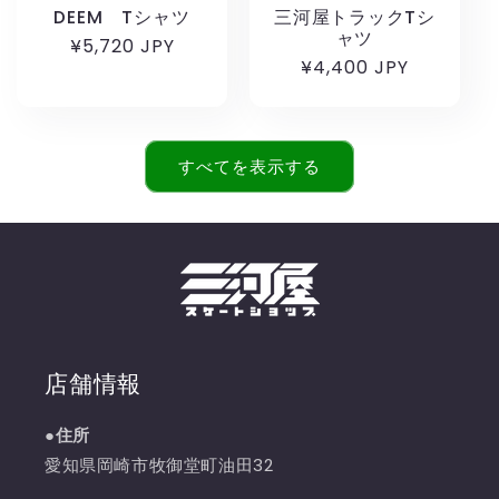
DEEM Tシャツ
三河屋トラックTシ
ャツ
通
¥5,720 JPY
通
¥4,400 JPY
常
常
価
価
格
格
すべてを表示する
店舗情報
●住所
愛知県岡崎市牧御堂町油田32