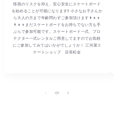
怪我のリスクを抑え、安心安全にスケートボード
を始めることが可能になります‼︎ 小さなお子さんか
ら大人の方まで年齢問わずご参加頂けます👩👧👦
👨👧👦まだスケートボードをお持ちでない方も手
ぶらで参加可能です。スケートボード一式、プロ
テクター一式レンタルご用意してますのでお気軽
にご参加してみてはいかがでしょうか！ 三河屋ス
ケートショップ 店長松金
の
1
/
3