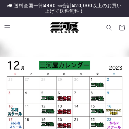
コンテ
🚛 送料全国一律¥890 📣合計¥20,000以上のお買い
ンツに
上げで送料無料！
進む
カ
ー
ト