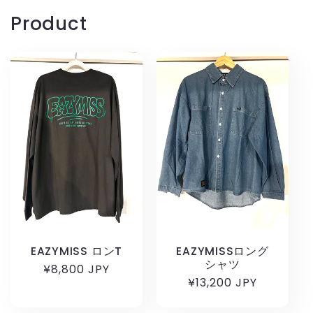
Product
EAZYMISS ロンT
EAZYMISSロング
シャツ
通
¥8,800 JPY
通
¥13,200 JPY
常
常
価