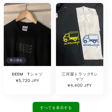
価
格
格
売り切れ
DEEM Tシャツ
三河屋トラックTシ
ャツ
通
¥5,720 JPY
通
¥4,400 JPY
常
常
価
価
格
格
すべてを表示する