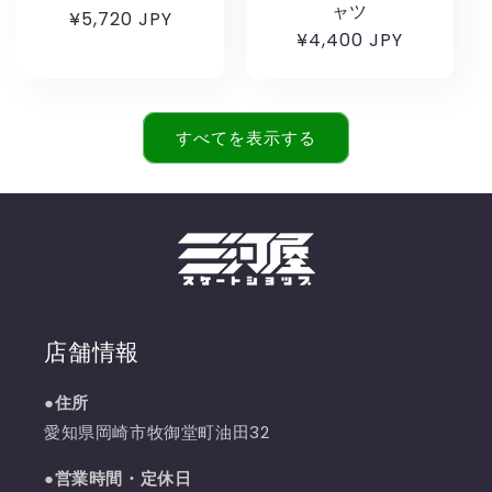
ャツ
通
¥5,720 JPY
通
¥4,400 JPY
常
常
価
価
格
格
すべてを表示する
店舗情報
●住所
愛知県岡崎市牧御堂町油田32
●営業時間・定休日