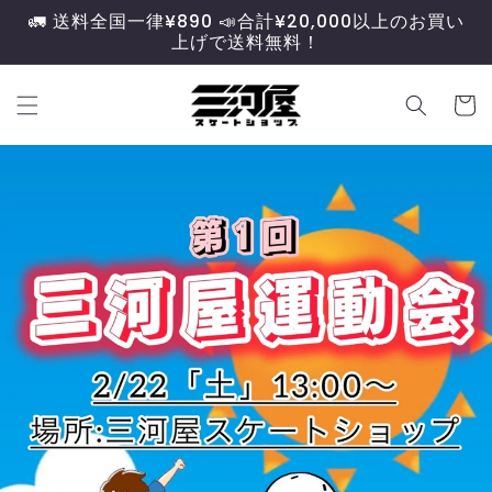
コンテ
🚛 送料全国一律¥890 📣合計¥20,000以上のお買い
ンツに
上げで送料無料！
進む
カ
ー
ト