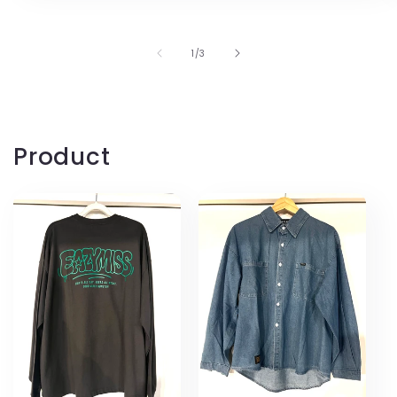
の
1
/
3
Product