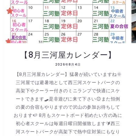
【8月三河屋カレンダー】
2026年8月4日
【8月三河屋カレンダー】猛暑が続いていますね🌞
三河屋では避暑地として西三河スケートパークの
高架下やクーラー付きのミニランプで快適にスケ
ートできます🛹是非遊びに来て下さい😊また恒例
の夏の合宿もやりますので沢山の参加お待ちして
おります🍉 8月もスケートボード初めたい方の為に
初心者スクールは毎週日曜日開催致します🔰西三
河スケートパークが高架下で熱中症対策にもなり