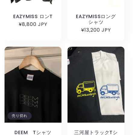
EAZYMISS ロンT
EAZYMISSロング
シャツ
通
¥8,800 JPY
通
¥13,200 JPY
常
常
価
価
格
格
売り切れ
DEEM Tシャツ
三河屋トラックTシ